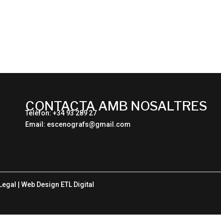
CONTACTA AMB NOSALTRES
Telèfon: +34 93 289 27
Email: escenografs@gmail.com
Legal
| Web Design
ETL Digital