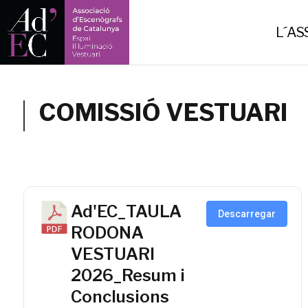
-->
L´AS
COMISSIÓ VESTUARI
Ad'EC_TAULA
Descarregar
RODONA
VESTUARI
2026_Resum i
Conclusions