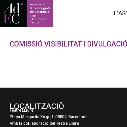
-->
L´AS
COMISSIÓ VISIBILITAT I DIVULGACI
LOCALITZACIÓ
Teatre LLiure
Plaça Margarita Xirgu,1-08004-Barcelona
Amb la col.laboració del Teatre Lliure