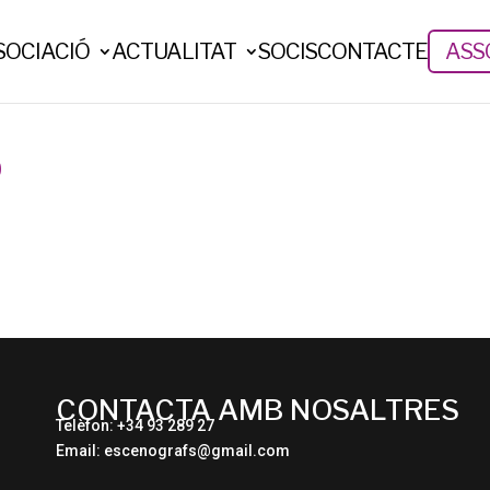
SOCIACIÓ
ACTUALITAT
SOCIS
CONTACTE
ASSO
Ó
CONTACTA AMB NOSALTRES
Telèfon: +34 93 289 27
Email: escenografs@gmail.com