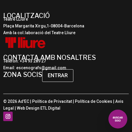
LOCALITZACIÓ
Teatre LLiure
Plaça Margarita Xirgu,1-08004-Barcelona
Amb la col.laboració del Teatre Lliure
CONTACTA AMB NOSALTRES
Telèfon: +34 93 289 27
Email: escenografs@gmail.com
ZONA SOCIS
ENTRAR
© 2026 Ad'EC |
Política de Privacitat
|
Política de Cookies
|
Avis
Legal
| Web Design
ETL Digital