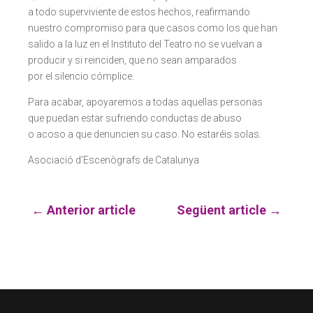
a todo superviviente de estos hechos, reafirmando
nuestro compromiso para que casos como los que han
salido a la luz en el Instituto del Teatro no se vuelvan a
producir y si reinciden, que no sean amparados
por el silencio cómplice.
Para acabar, apoyaremos a todas aquellas personas
que puedan estar sufriendo conductas de abuso
o acoso a que denuncien su caso. No estaréis solas.
Asociació d’Escenògrafs de Catalunya
←
Anterior article
Següent article
→