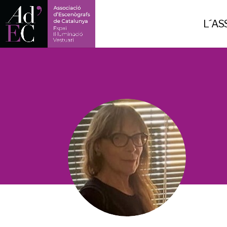
-->
L´AS