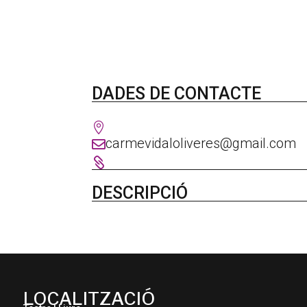
DADES DE CONTACTE

carmevidaloliveres@gmail.com


DESCRIPCIÓ
LOCALITZACIÓ