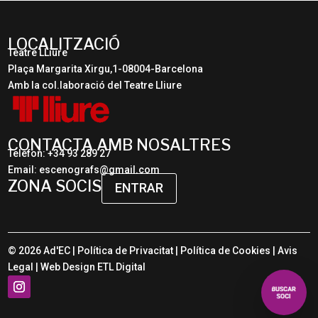
LOCALITZACIÓ
Teatre LLiure
Plaça Margarita Xirgu,1-08004-Barcelona
Amb la col.laboració del Teatre Lliure
CONTACTA AMB NOSALTRES
Telèfon: +34 93 289 27
Email: escenografs@gmail.com
ZONA SOCIS
ENTRAR
© 2026 Ad'EC |
Política de Privacitat
|
Política de Cookies
|
Avis
Legal
| Web Design
ETL Digital