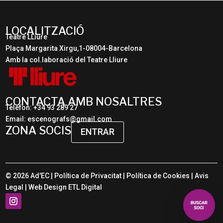
LOCALITZACIÓ
Teatre LLiure
Plaça Margarita Xirgu,1-08004-Barcelona
Amb la col.laboració del Teatre Lliure
CONTACTA AMB NOSALTRES
Telèfon: +34 93 289 27
Email: escenografs@gmail.com
ZONA SOCIS
ENTRAR
© 2026 Ad'EC |
Política de Privacitat
|
Política de Cookies
|
Avis
Legal
| Web Design
ETL Digital