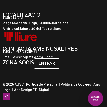
LOCALITZACIÓ
Teatre LLiure
Plaça Margarita Xirgu,1-08004-Barcelona
Amb la col.laboració del Teatre Lliure
CONTACTA AMB NOSALTRES
Telèfon: +34 93 289 27
Email: escenografs@gmail.com
ZONA SOCIS
ENTRAR
© 2026 Ad'EC |
Política de Privacitat
|
Política de Cookies
|
Avis
Legal
| Web Design
ETL Digital