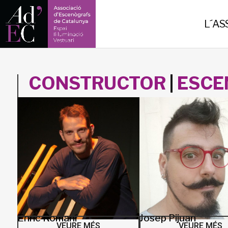
-->
L´AS
CONSTRUCTOR
|
ESCE
Enric Romaní
Josep Pijuan
VEURE MÉS
VEURE MÉS