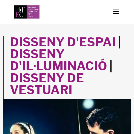
-->
DISSENY D'ESPAI
|
DISSENY
D'IL·LUMINACIÓ
|
DISSENY DE
VESTUARI