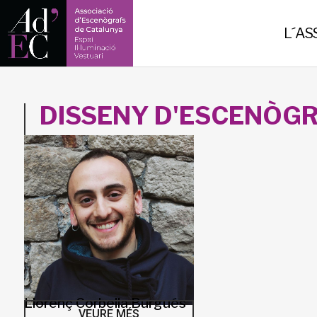
-->
L´AS
DISSENY D'ESCENÒGR
Llorenç Corbella Burgués
VEURE MÉS