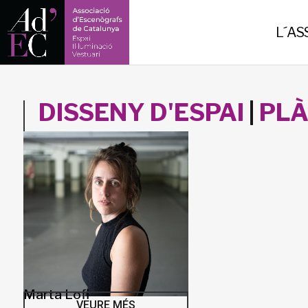
-->
L´AS
DISSENY D'ESPAI
|
PLÀ
Marta Lofi
VEURE MÉS