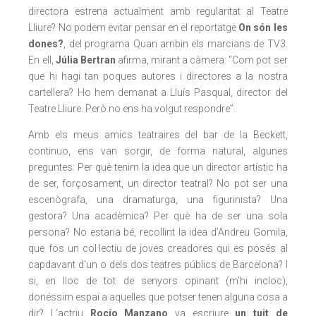
directora estrena actualment amb regularitat al Teatre
Lliure? No podem evitar pensar en el reportatge
On són les
dones?
, del programa
Quan arribin els marcians
de TV3.
En ell,
Júlia Bertran
afirma, mirant a càmera: “Com pot ser
que hi hagi tan poques autores i directores a la nostra
cartellera? Ho hem demanat a Lluís Pasqual, director del
Teatre Lliure. Però no ens ha volgut respondre”.
Amb els meus amics teatraires del bar de la Beckett,
continuo, ens van sorgir, de forma natural, algunes
preguntes: Per què tenim la idea que un director artístic ha
de ser, forçosament, un director teatral? No pot ser una
escenògrafa, una dramaturga, una figurinista? Una
gestora? Una acadèmica? Per què ha de ser una sola
persona? No estaria bé, recollint la idea d’Andreu Gomila,
que fos un col·lectiu de joves creadores qui es posés al
capdavant d’un o dels dos teatres públics de Barcelona? I
si, en lloc de tot de senyors opinant (m’hi incloc),
donéssim espai a aquelles que potser tenen alguna cosa a
dir? L’actriu
Rocío Manzano
va escriure
un tuit de