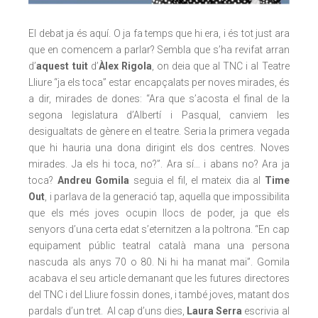
El debat ja és aquí. O ja fa temps que hi era, i és tot just ara
que en comencem a parlar? Sembla que s’ha revifat arran
d’
aquest tuit
d’
Àlex Rigola
, on deia que al TNC i al Teatre
Lliure “ja els toca” estar encapçalats per noves mirades, és
a dir, mirades de dones: “Ara que s’acosta el final de la
segona legislatura d’Albertí i Pasqual, canviem les
desigualtats de gènere en el teatre. Seria la primera vegada
que hi hauria una dona dirigint els dos centres. Noves
mirades. Ja els hi toca, no?”. Ara sí… i abans no? Ara ja
toca?
Andreu Gomila
seguia el fil, el mateix dia al
Time
Out
, i parlava de la
generació tap
, aquella que impossibilita
que els més joves ocupin llocs de poder, ja que els
senyors d’una certa edat s’eternitzen a la poltrona. “En cap
equipament públic teatral català mana una persona
nascuda als anys 70 o 80. Ni hi ha manat mai”. Gomila
acabava el seu article demanant que les futures directores
del TNC i del Lliure fossin dones, i també joves, matant dos
pardals d’un tret. Al cap d’uns dies,
Laura Serra
escrivia al