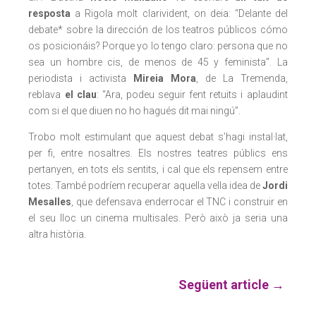
resposta
a Rigola molt clarivident, on deia: “Delante del
debate* sobre la dirección de los teatros públicos cómo
os posicionáis? Porque yo lo tengo claro: persona que no
sea un hombre cis, de menos de 45 y feminista”. La
periodista i activista
Mireia Mora
, de La Tremenda,
reblava
el clau
: “Ara, podeu seguir fent retuits i aplaudint
com si el que diuen no ho hagués dit mai ningú”.
Trobo molt estimulant que aquest debat s’hagi instal·lat,
per fi, entre nosaltres. Els nostres teatres públics ens
pertanyen, en tots els sentits, i cal que els repensem entre
totes. També podríem recuperar aquella vella idea de
Jordi
Mesalles
, que defensava enderrocar el TNC i construir en
el seu lloc un cinema multisales. Però això ja seria una
altra història.
Següent article
→