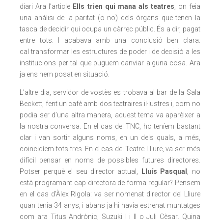
diari
Ara
l’article
Ells trien qui mana als teatres
, on feia
una anàlisi de la paritat (o no) dels òrgans que tenen la
tasca de decidir qui ocupa un càrrec públic. És a dir, pagat
entre tots. I acabava amb una conclusió ben clara:
cal transformar les estructures de poder i de decisió a les
institucions per tal que puguem canviar alguna cosa. Ara
ja ens hem posat en situació.
L’altre dia, servidor de vostès es trobava al bar de la Sala
Beckett, fent un cafè amb dos teatraires il·lustres i, com no
podia ser d’una altra manera, aquest tema va aparèixer a
la nostra conversa. En el cas del TNC, ho teníem bastant
clar i van sortir alguns noms, en un dels quals, a més,
coincidíem tots tres. En el cas del Teatre Lliure, va ser més
difícil pensar en noms de possibles futures directores.
Potser perquè el seu director actual,
Lluís Pasqual
, no
està programant cap directora de forma regular? Pensem
en el cas d’Àlex Rigola: va ser nomenat director del Lliure
quan tenia 34 anys, i abans ja hi havia estrenat muntatges
com ara
Titus Andrònic
,
Suzuki I i II
o
Juli Cèsar
. Quina