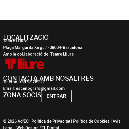
LOCALITZACIÓ
Teatre LLiure
Plaça Margarita Xirgu,1-08004-Barcelona
Amb la col.laboració del Teatre Lliure
CONTACTA AMB NOSALTRES
Telèfon: +34 93 289 27
Email: escenografs@gmail.com
ZONA SOCIS
ENTRAR
© 2026 Ad'EC |
Política de Privacitat
|
Política de Cookies
|
Avis
Legal
| Web Design
ETL Digital