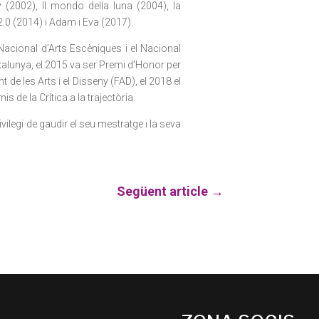
y (2002), Il mondo della luna (2004), la
 2.0 (2014) i Adam i Eva (2017).
 Nacional d’Arts Escèniques i el Nacional
atalunya, el 2015 va ser Premi d’Honor per
t de les Arts i el Disseny (FAD), el 2018 el
 de la Crítica a la trajectòria.
ivilegi de gaudir el seu mestratge i la seva
Següent article
→