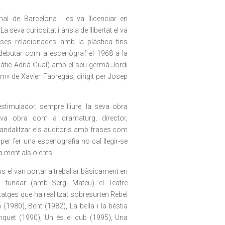
mal de Barcelona i es va llicenciar en
a seva curiositat i ànsia de llibertat el va
erses relacionades amb la plàstica fins
 debutar com a escenògraf el 1968 a la
àtic Adrià Gual) amb el seu germà Jordi
am» de Xavier Fàbregas, dirigit per Josep
stimulador, sempre lliure, la seva obra
eva obra com a dramaturg, director,
andalitzar els auditoris amb frases com
«per fer una escenografia no cal llegir-se
 la ment als oients.
ns el van portar a treballar bàsicament en
a fundar (amb Sergi Mateu) el Teatre
tatges que ha realitzat sobresurten Rebel
(1980), Bent (1982), La bella i la bèstia
nquet (1990), Un és el cub (1995), Una