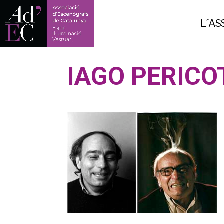
-->
L´AS
IAGO PERICO