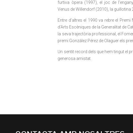
furtiva òpera (1997), el joc de l’engan
Venus de Willendorf (2010), la guillotina
Entre d’altres el 1990 va rebre el Premi
d’Arts Escèniques de la Generalitat de C
la seva trajectòria professional, el Fomen
premi González Pérez de Olaguer els premis
Un sentit record dels que hem tingut el pr
generosa amistat.