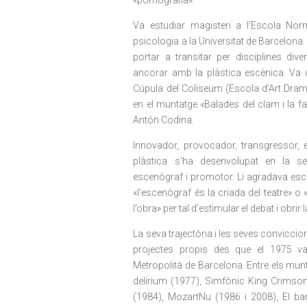
Va estudiar magisteri a l’Escola Nor
psicologia a la Universitat de Barcelona. L
portar a transitar per disciplines div
ancorar amb la plàstica escènica. Va
Cúpula del Coliseum (Escola d’Art Dram
en el muntatge «Balades del clam i la f
Antón Codina.
Innovador, provocador, transgressor, e
plàstica s’ha desenvolupat en la s
escenògraf i promotor. Li agradava esc
«l’escenògraf és la criada del teatre» o 
l’obra» per tal d’estimular el debat i obrir
La seva trajectòria i les seves conviccio
projectes propis des que el 1975 v
Metropolità de Barcelona. Entre els mun
delirium (1977), Simfònic King Crimson 
(1984), MozartNu (1986 i 2008), El ba