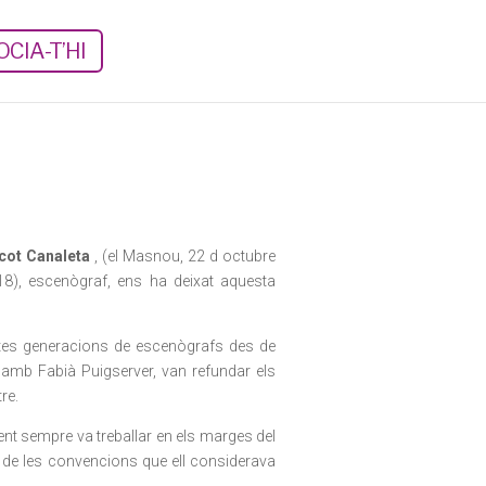
CIA-T’HI
cot Canaleta
, (el Masnou, 22 d octubre
8), escenògraf, ens ha deixat aquesta
ltes generacions de escenògrafs des de
 amb Fabià Puigserver, van refundar els
tre.
t sempre va treballar en els marges del
ts de les convencions que ell considerava