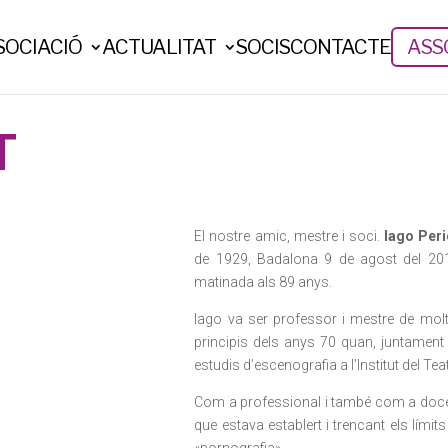
SOCIACIÓ
ACTUALITAT
SOCIS
CONTACTE
ASSO
T
El nostre amic, mestre i soci.
Iago Peri
de 1929, Badalona 9 de agost del 201
matinada als 89 anys.
Iago va ser professor i mestre de mo
principis dels anys 70 quan, juntament
estudis d’escenografia a l’Institut del Tea
Com a professional i també com a docen
que estava establert i trencant els lími
«pornografia».