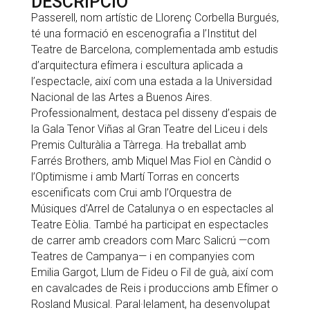
DESCRIPCIÓ
Passerell, nom artístic de Llorenç Corbella Burgués,
té una formació en escenografia a l’Institut del
Teatre de Barcelona, complementada amb estudis
d’arquitectura efímera i escultura aplicada a
l’espectacle, així com una estada a la Universidad
Nacional de las Artes a Buenos Aires.
Professionalment, destaca pel disseny d’espais de
la Gala Tenor Viñas al Gran Teatre del Liceu i dels
Premis Culturàlia a Tàrrega. Ha treballat amb
Farrés Brothers, amb Miquel Mas Fiol en Càndid o
l’Optimisme i amb Martí Torras en concerts
escenificats com Crui amb l’Orquestra de
Músiques d'Arrel de Catalunya o en espectacles al
Teatre Eòlia. També ha participat en espectacles
de carrer amb creadors com Marc Salicrú —com
Teatres de Campanya— i en companyies com
Emilia Gargot, Llum de Fideu o Fil de guà, així com
en cavalcades de Reis i produccions amb Efímer o
Rosland Musical. Paral·lelament, ha desenvolupat