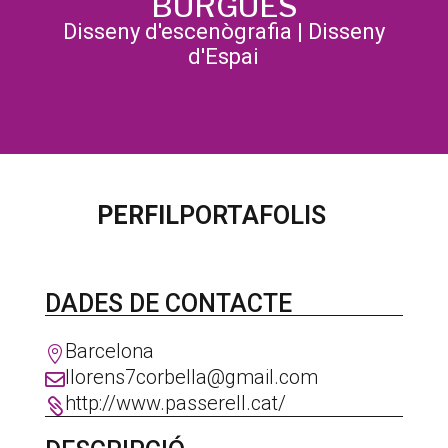
BURGUÉS
Disseny d'escenògrafia
|
Disseny
d'Espai
PERFIL
PORTAFOLIS
DADES DE CONTACTE
Barcelona

llorens7corbella@gmail.com

http://www.passerell.cat/
