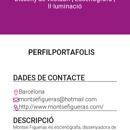
Il·luminació
PERFIL
PORTAFOLIS
DADES DE CONTACTE
Barcelona

montsefigueras@hotmail.com

http://www.montsefigueras.com/

DESCRIPCIÓ
Montse Figueras és escenògrafa, dissenyadora de