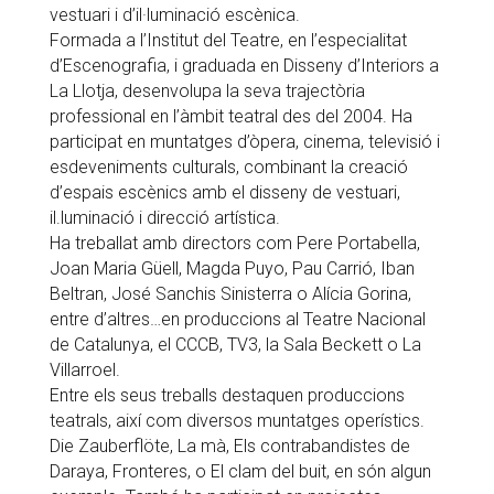
vestuari i d’il·luminació escènica.
Formada a l’Institut del Teatre, en l’especialitat
d’Escenografia, i graduada en Disseny d’Interiors a
La Llotja, desenvolupa la seva trajectòria
professional en l’àmbit teatral des del 2004. Ha
participat en muntatges d’òpera, cinema, televisió i
esdeveniments culturals, combinant la creació
d’espais escènics amb el disseny de vestuari,
il.luminació i direcció artística.
Ha treballat amb directors com Pere Portabella,
Joan Maria Güell, Magda Puyo, Pau Carrió, Iban
Beltran, José Sanchis Sinisterra o Alícia Gorina,
entre d’altres…en produccions al Teatre Nacional
de Catalunya, el CCCB, TV3, la Sala Beckett o La
Villarroel.
Entre els seus treballs destaquen produccions
teatrals, així com diversos muntatges operístics.
Die Zauberflöte, La mà, Els contrabandistes de
Daraya, Fronteres, o El clam del buit, en són algun