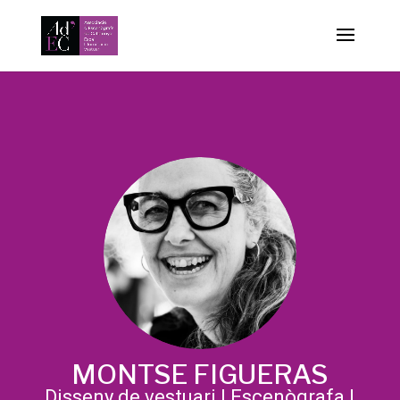
-->
MONTSE FIGUERAS
Disseny de vestuari
|
Escenògrafa
|